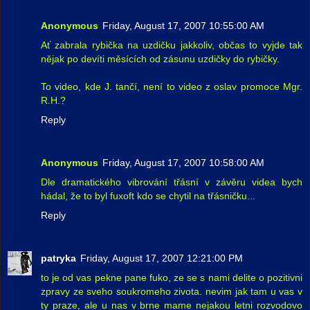
Anonymous
Friday, August 17, 2007 10:55:00 AM
Ať zabrala rybička na uzdičku jakkoliv, občas to vyjde tak
nějak po devíti měsících od zásunu uzdičky do rybičky.
To video, kde J. tančí, není to video z oslav promoce Mgr.
R.H.?
Reply
Anonymous
Friday, August 17, 2007 10:58:00 AM
Dle dramatického vibrování třásní v závěru videa bych
hádal, že to byl fuxoft kdo se chytil na třásničku...
Reply
patryka
Friday, August 17, 2007 12:21:00 PM
to je od vas pekne pane fuko, ze se s nami delite o pozitivni
zpravy ze sveho soukromeho zivota. nevim jak tam u vas v
ty praze, ale u nas v brne mame nejakou letni rozvodovo